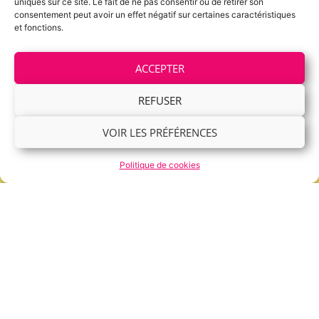
RETROUVEZ NOS
uniques sur ce site. Le fait de ne pas consentir ou de retirer son
consentement peut avoir un effet négatif sur certaines caractéristiques
MAGASINS
et fonctions.
Retrouvez-nous dans nos 4 points de vente 100%
sarthois !
ACCEPTER
REFUSER
VOIR LES PRÉFÉRENCES
Politique de cookies