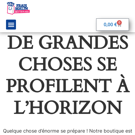
0
0,00
€
DE GRANDES
On parle de nous
Rejoignez-nous
CHOSES SE
PROFILENT À
L’HORIZON
Quelque chose d’énorme se prépare ! Notre boutique est