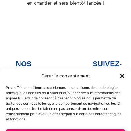
en chantier et sera bientôt lancée !
NOS
SUIVEZ-
MAGASINS
NOUS
Gérer le consentement
Arnage
Facebook
Arnage
Noyen-sur-
Pour offrir les meilleures expériences, nous utilisons des technologies
telles que les cookies pour stocker et/ou accéder aux informations des
Sarthe
Facebook
appareils. Le fait de consentir à ces technologies nous permettra de
Noyen sur
traiter des données telles que le comportement de navigation ou les ID
Savigné-
Sarthe
uniques sur ce site. Le fait de ne pas consentir ou de retirer son
l'Évêque
consentement peut avoir un effet négatif sur certaines caractéristiques
Facebook
et fonctions.
La Chapelle
Savigné-
Saint Aubin