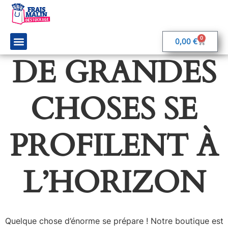
0
0,00
€
DE GRANDES
On parle de nous
Rejoignez-nous
CHOSES SE
PROFILENT À
L’HORIZON
Quelque chose d’énorme se prépare ! Notre boutique est