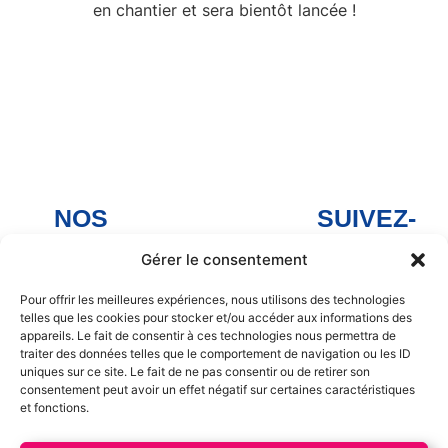
en chantier et sera bientôt lancée !
NOS
SUIVEZ-
MAGASINS
NOUS
Gérer le consentement
Arnage
Facebook
Arnage
Noyen-sur-
Pour offrir les meilleures expériences, nous utilisons des technologies
telles que les cookies pour stocker et/ou accéder aux informations des
Sarthe
Facebook
appareils. Le fait de consentir à ces technologies nous permettra de
Noyen sur
traiter des données telles que le comportement de navigation ou les ID
Savigné-
Sarthe
uniques sur ce site. Le fait de ne pas consentir ou de retirer son
l'Évêque
consentement peut avoir un effet négatif sur certaines caractéristiques
Facebook
et fonctions.
La Chapelle
Savigné-
Saint Aubin