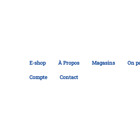
E-shop
À Propos
Magasins
On p
Compte
Contact