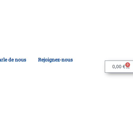
arle de nous
Rejoignez-nous
0
0,00
€