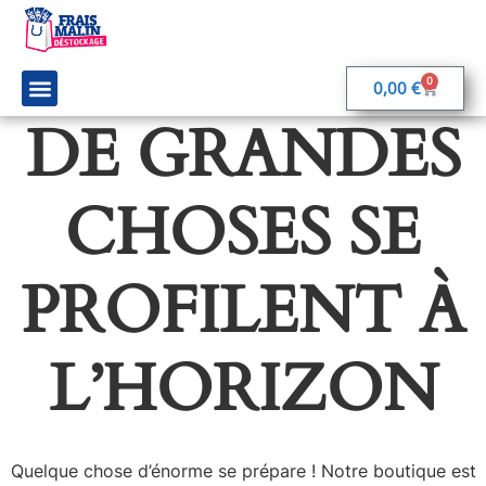
0
0,00
€
DE GRANDES
On parle de nous
Rejoignez-nous
CHOSES SE
PROFILENT À
L’HORIZON
Quelque chose d’énorme se prépare ! Notre boutique est