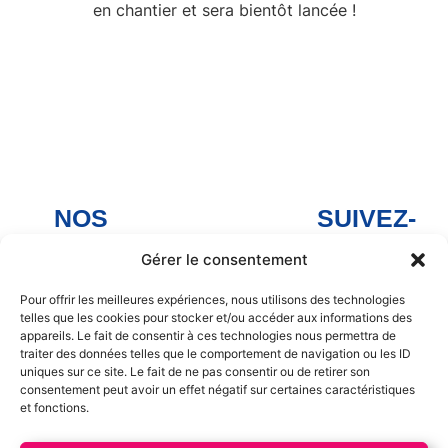
en chantier et sera bientôt lancée !
NOS
SUIVEZ-
MAGASINS
NOUS
Gérer le consentement
Arnage
Facebook
Arnage
Noyen-sur-
Pour offrir les meilleures expériences, nous utilisons des technologies
telles que les cookies pour stocker et/ou accéder aux informations des
Sarthe
Facebook
appareils. Le fait de consentir à ces technologies nous permettra de
Noyen sur
traiter des données telles que le comportement de navigation ou les ID
Savigné-
Sarthe
uniques sur ce site. Le fait de ne pas consentir ou de retirer son
l'Évêque
consentement peut avoir un effet négatif sur certaines caractéristiques
Facebook
et fonctions.
La Chapelle
Savigné-
Saint Aubin