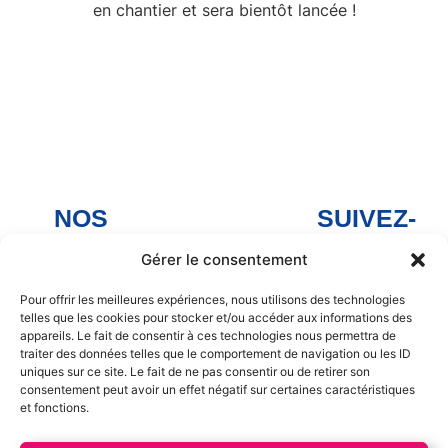
en chantier et sera bientôt lancée !
NOS
SUIVEZ-
MAGASINS
NOUS
Gérer le consentement
Arnage
Facebook
Arnage
Noyen-sur-
Pour offrir les meilleures expériences, nous utilisons des technologies
telles que les cookies pour stocker et/ou accéder aux informations des
Sarthe
Facebook
appareils. Le fait de consentir à ces technologies nous permettra de
Noyen sur
traiter des données telles que le comportement de navigation ou les ID
Savigné-
Sarthe
uniques sur ce site. Le fait de ne pas consentir ou de retirer son
l'Évêque
consentement peut avoir un effet négatif sur certaines caractéristiques
Facebook
et fonctions.
La Chapelle
Savigné-
Saint Aubin