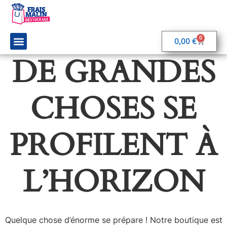
0
0,00
€
DE GRANDES
On parle de nous
Rejoignez-nous
CHOSES SE
PROFILENT À
L’HORIZON
Quelque chose d’énorme se prépare ! Notre boutique est