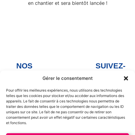
en chantier et sera bientôt lancée !
NOS
SUIVEZ-
MAGASINS
NOUS
Gérer le consentement
Arnage
Facebook
Arnage
Noyen-sur-
Pour offrir les meilleures expériences, nous utilisons des technologies
telles que les cookies pour stocker et/ou accéder aux informations des
Sarthe
Facebook
appareils. Le fait de consentir à ces technologies nous permettra de
Noyen sur
traiter des données telles que le comportement de navigation ou les ID
Savigné-
Sarthe
uniques sur ce site. Le fait de ne pas consentir ou de retirer son
l'Évêque
consentement peut avoir un effet négatif sur certaines caractéristiques
Facebook
et fonctions.
La Chapelle
Savigné-
Saint Aubin