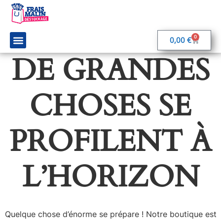
0
0,00
€
DE GRANDES
On parle de nous
Rejoignez-nous
CHOSES SE
PROFILENT À
L’HORIZON
Quelque chose d’énorme se prépare ! Notre boutique est